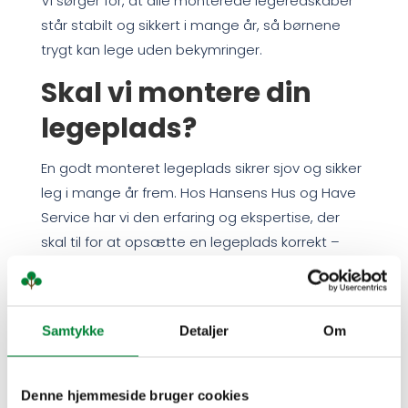
Vi sørger for, at alle monterede legeredskaber
står stabilt og sikkert i mange år, så børnene
trygt kan lege uden bekymringer.
Skal vi montere din
legeplads?
En godt monteret legeplads sikrer sjov og sikker
leg i mange år frem. Hos Hansens Hus og Have
Service har vi den erfaring og ekspertise, der
skal til for at opsætte en legeplads korrekt –
uanset størrelse og kompleksitet.
Kontakt os i dag, så vi sammen kan skabe en
legeplads, der giver børnene en tryg og
Samtykke
Detaljer
Om
spændende legeoplevelse!
Denne hjemmeside bruger cookies