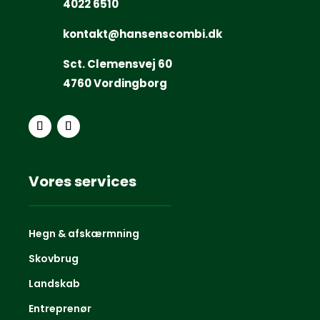
4022 6510
kontakt@hansenscombi.dk
Sct. Clemensvej 60
4760 Vordingborg
Vores services
Hegn & afskærmning
Skovbrug
Landskab
Entreprenør