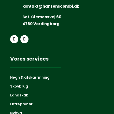
kontakt@hansenscombi.dk
Sct. Clemensvej 60
4760 Vordingborg
Vores services
Hegn & afskærmning
Skovbrug
Landskab
Entreprenør
Nybyg