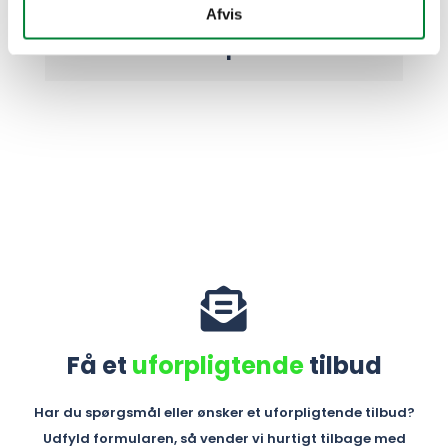
Afvis
3. Hvor ofte bør en sø eller
et åløb renses op?

Få et
uforpligtende
tilbud
Har du spørgsmål eller ønsker et uforpligtende tilbud?
Udfyld formularen, så vender vi hurtigt tilbage med